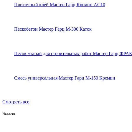
Плиточный клей Мастер Гарц Кремин AC10
Пескобетон Мастер Гарц М-300 Каток
Песок мытый для строительных работ Мастер Гарц ФРА
Смесь универсальная Мастер Гарц М-150 Кремин
Смотреть все
Новости