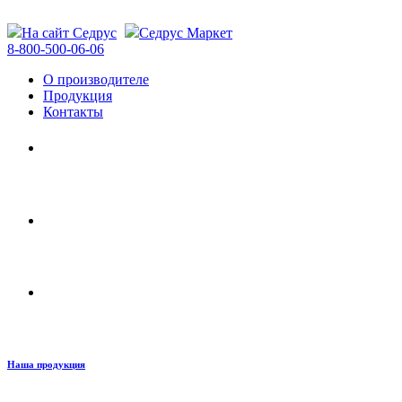
На сайт Седрус
Седрус Маркет
8-800-500-06-06
О производителе
Продукция
Контакты
Здесь использовались материалы Мастер Гарц
Как правильно подобрать смесь Мастер Гарц
Крупнейший производитель Московского региона
Наша продукция